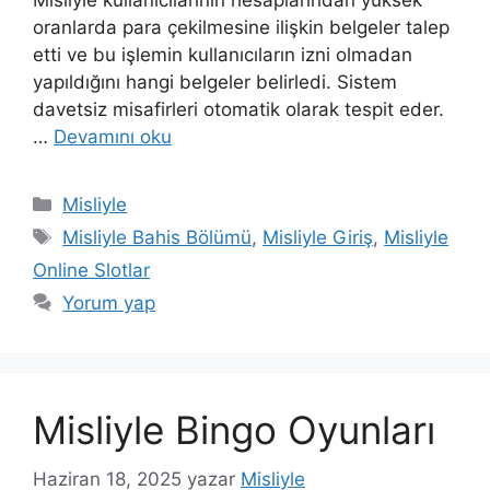
Misliyle kullanıcılarının hesaplarından yüksek
oranlarda para çekilmesine ilişkin belgeler talep
etti ve bu işlemin kullanıcıların izni olmadan
yapıldığını hangi belgeler belirledi. Sistem
davetsiz misafirleri otomatik olarak tespit eder.
…
Devamını oku
Kategoriler
Misliyle
Etiketler
Misliyle Bahis Bölümü
,
Misliyle Giriş
,
Misliyle
Online Slotlar
Yorum yap
Misliyle Bingo Oyunları
Haziran 18, 2025
yazar
Misliyle