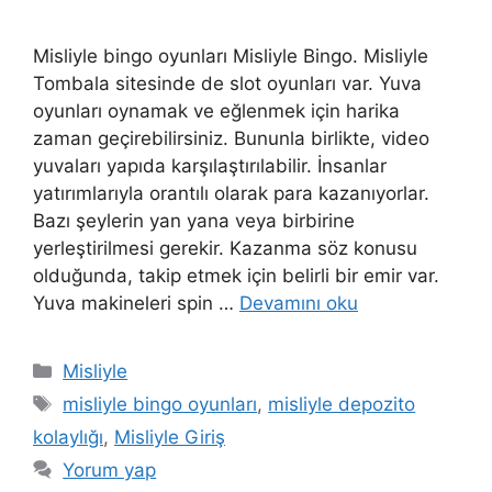
Misliyle bingo oyunları Misliyle Bingo. Misliyle
Tombala sitesinde de slot oyunları var. Yuva
oyunları oynamak ve eğlenmek için harika
zaman geçirebilirsiniz. Bununla birlikte, video
yuvaları yapıda karşılaştırılabilir. İnsanlar
yatırımlarıyla orantılı olarak para kazanıyorlar.
Bazı şeylerin yan yana veya birbirine
yerleştirilmesi gerekir. Kazanma söz konusu
olduğunda, takip etmek için belirli bir emir var.
Yuva makineleri spin …
Devamını oku
Kategoriler
Misliyle
Etiketler
misliyle bingo oyunları
,
misliyle depozito
kolaylığı
,
Misliyle Giriş
Yorum yap