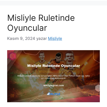
Misliyle Ruletinde
Oyuncular
Kasım 9, 2024
yazar
Misliyle