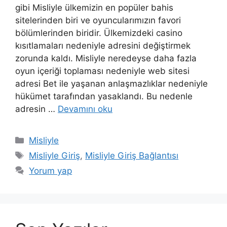
gibi Misliyle ülkemizin en popüler bahis
sitelerinden biri ve oyuncularımızın favori
bölümlerinden biridir. Ülkemizdeki casino
kısıtlamaları nedeniyle adresini değiştirmek
zorunda kaldı. Misliyle neredeyse daha fazla
oyun içeriği toplaması nedeniyle web sitesi
adresi Bet ile yaşanan anlaşmazlıklar nedeniyle
hükümet tarafından yasaklandı. Bu nedenle
adresin …
Devamını oku
Kategoriler
Misliyle
Etiketler
Misliyle Giriş
,
Misliyle Giriş Bağlantısı
Yorum yap