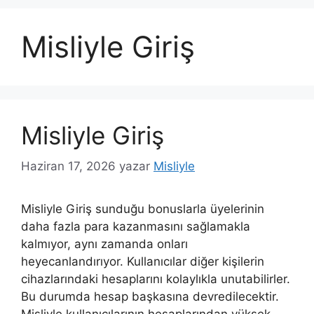
Misliyle Giriş
Misliyle Giriş
Haziran 17, 2026
yazar
Misliyle
Misliyle Giriş sunduğu bonuslarla üyelerinin
daha fazla para kazanmasını sağlamakla
kalmıyor, aynı zamanda onları
heyecanlandırıyor. Kullanıcılar diğer kişilerin
cihazlarındaki hesaplarını kolaylıkla unutabilirler.
Bu durumda hesap başkasına devredilecektir.