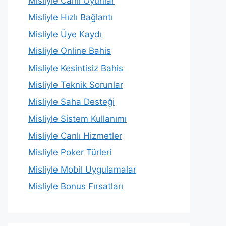
Misliyle Canlı Oyunlar
Misliyle Hızlı Bağlantı
Misliyle Üye Kaydı
Misliyle Online Bahis
Misliyle Kesintisiz Bahis
Misliyle Teknik Sorunlar
Misliyle Saha Desteği
Misliyle Sistem Kullanımı
Misliyle Canlı Hizmetler
Misliyle Poker Türleri
Misliyle Mobil Uygulamalar
Misliyle Bonus Fırsatları