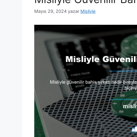
Mayıs 29, 2024
yazar
Misliyle