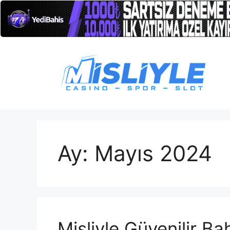
İçeriğe
atla
Ay:
Mayıs 2024
Misliyle Güvenilir Ba