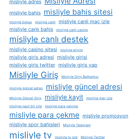
Misliyle Adresi
misliyle adres
misliyle bahis sitesi
misliyle bahis
misliyle canli maç izle
misliyle bonus
misliyle canli
misliyle canlı bahis
misliyle canlı casino
misliyle canlı destek
misliyle casino sitesi
misliyle erişim
misliyle giris adresi
misliyle girisi
misliyle giris twitter
misliyle giris yap
Misliyle Giriş
Misliyle Giriş Bağlantısı
misliyle güncel adresi
misliyle güncel adres
misliyle kayit
Misliyle Güncel Giriş
misliyle maç izle
misliyle nasil bir site
misliyle para yatırma
misliyle para çekme
misliyle promosyon
misliyle spor bahisleri
Misliyle Telegram
misliyle tv
misliyle tv izle
Misliyle Twitter