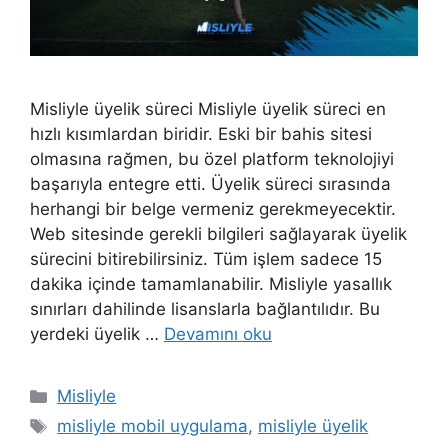
Misliyle üyelik süreci Misliyle üyelik süreci en
hızlı kısımlardan biridir. Eski bir bahis sitesi
olmasına rağmen, bu özel platform teknolojiyi
başarıyla entegre etti. Üyelik süreci sırasında
herhangi bir belge vermeniz gerekmeyecektir.
Web sitesinde gerekli bilgileri sağlayarak üyelik
sürecini bitirebilirsiniz. Tüm işlem sadece 15
dakika içinde tamamlanabilir. Misliyle yasallık
sınırları dahilinde lisanslarla bağlantılıdır. Bu
yerdeki üyelik …
Devamını oku
Kategoriler
Misliyle
Etiketler
misliyle mobil uygulama
,
misliyle üyelik