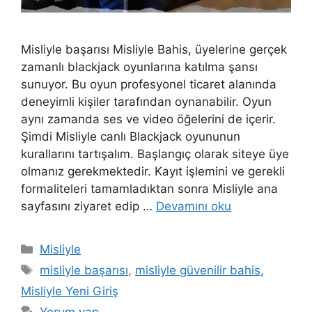
Misliyle başarısı Misliyle Bahis, üyelerine gerçek
zamanlı blackjack oyunlarına katılma şansı
sunuyor. Bu oyun profesyonel ticaret alanında
deneyimli kişiler tarafından oynanabilir. Oyun
aynı zamanda ses ve video öğelerini de içerir.
Şimdi Misliyle canlı Blackjack oyununun
kurallarını tartışalım. Başlangıç ​​olarak siteye üye
olmanız gerekmektedir. Kayıt işlemini ve gerekli
formaliteleri tamamladıktan sonra Misliyle ana
sayfasını ziyaret edip …
Devamını oku
Kategoriler
Misliyle
Etiketler
misliyle başarısı
,
misliyle güvenilir bahis
,
Misliyle Yeni Giriş