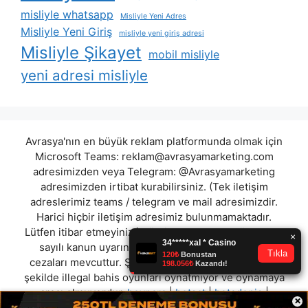
misliyle whatsapp
Misliyle Yeni Adres
Misliyle Yeni Giriş
misliyle yeni giriş adresi
Misliyle Şikayet
mobil misliyle
yeni adresi misliyle
Avrasya'nın en büyük reklam platformunda olmak için
Microsoft Teams:
reklam@avrasyamarketing.com
adresimizden veya Telegram: @Avrasyamarketing
adresimizden irtibat kurabilirsiniz. (Tek iletişim
adreslerimiz teams / telegram ve mail adresimizdir.
Harici hiçbir iletişim adresimiz bulunmamaktadır.
Lütfen itibar etmeyiniz.) Türkiye yasalarına göre 7258
sayılı kanun uyarınca yasa dışı bahis oynamanın
cezaları mevcuttur. Şu an bulunduğunuz site hiç bir
şekilde illegal bahis oyunları oynatmıyor ve oynamaya
aracı olmuyordur.
beypara
|
betsat
|
betadonis
|
×
betwon
|
betsmove
|
betkorner
|
enparabet
|
setrabet