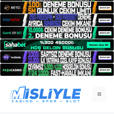
İçeriğe
atla
Menü