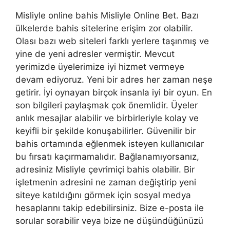
Misliyle online bahis Misliyle Online Bet. Bazı
ülkelerde bahis sitelerine erişim zor olabilir.
Olası bazı web siteleri farklı yerlere taşınmış ve
yine de yeni adresler vermiştir. Mevcut
yerimizde üyelerimize iyi hizmet vermeye
devam ediyoruz. Yeni bir adres her zaman neşe
getirir. İyi oynayan birçok insanla iyi bir oyun. En
son bilgileri paylaşmak çok önemlidir. Üyeler
anlık mesajlar alabilir ve birbirleriyle kolay ve
keyifli bir şekilde konuşabilirler. Güvenilir bir
bahis ortamında eğlenmek isteyen kullanıcılar
bu fırsatı kaçırmamalıdır. Bağlanamıyorsanız,
adresiniz Misliyle çevrimiçi bahis olabilir. Bir
işletmenin adresini ne zaman değiştirip yeni
siteye katıldığını görmek için sosyal medya
hesaplarını takip edebilirsiniz. Bize e-posta ile
sorular sorabilir veya bize ne düşündüğünüzü