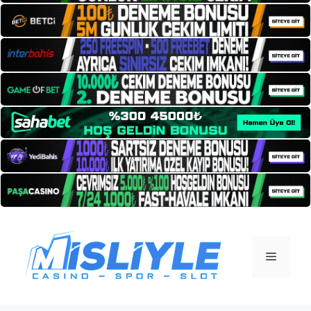
İçeriğe
atla
Menü