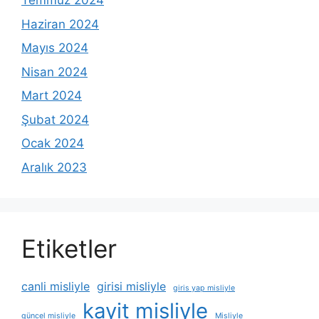
Temmuz 2024
Haziran 2024
Mayıs 2024
Nisan 2024
Mart 2024
Şubat 2024
Ocak 2024
Aralık 2023
Etiketler
canli misliyle
girisi misliyle
giris yap misliyle
kayit misliyle
güncel misliyle
Misliyle