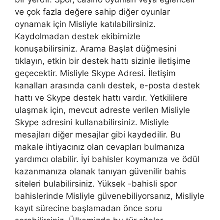
ve çok fazla değere sahip diğer oyunlar
oynamak için Misliyle katılabilirsiniz.
Kaydolmadan destek ekibimizle
konuşabilirsiniz. Arama Başlat düğmesini
tıklayın, etkin bir destek hattı sizinle iletişime
geçecektir. Misliyle Skype Adresi. İletişim
kanalları arasında canlı destek, e-posta destek
hattı ve Skype destek hattı vardır. Yetkililere
ulaşmak için, mevcut adreste verilen Misliyle
Skype adresini kullanabilirsiniz. Misliyle
mesajları diğer mesajlar gibi kaydedilir. Bu
makale ihtiyacınız olan cevapları bulmanıza
yardımcı olabilir. İyi bahisler koymanıza ve ödül
kazanmanıza olanak tanıyan güvenilir bahis
siteleri bulabilirsiniz. Yüksek -bahisli spor
bahislerinde Misliyle güvenebiliyorsanız, Misliyle
kayıt sürecine başlamadan önce soru