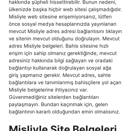
hakkında şüpheli hissettirebilir. Bunun nedeni,
ülkenizde başka hiçbir web sitesi çalışmadığıdır.
Misliyle web sitesine erişemiyorsanız, lütfen
önce sosyal medya hesaplarınızda yayınlanan
mevcut Misliyle adres adresi bağlantısını tıklayın
ve sitenin mevcut olduğunu doğrulayın. Mevcut
adres Misliyle belgeleri. Bahis sitesine hızlı
erişim için sahip olmanız gerektiğinde, mevcut
adresiniz hakkında bilgi sağlayan ve oradaki
bağlantıyı kullanarak doğrulayan sosyal ağa
giriş yapmanız gerekir. Mevcut adres, sahte
bağlantılara ve tanımlanmış bahisçilere yol açan
Misliyle belgelerine ihtiyacınız var.
Güvenmediğiniz sitelerden bağlantıları
paylaşmayın. Bundan kaçınmak için, gelen
bağlantının kararlı olduğundan emin olmalısınız.
Misliyle Site Belgeleri