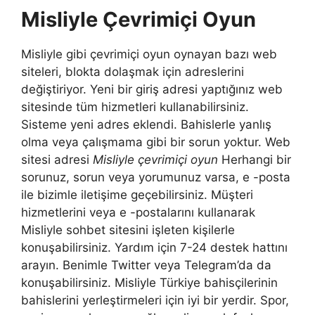
Misliyle Çevrimiçi Oyun
Misliyle gibi çevrimiçi oyun oynayan bazı web
siteleri, blokta dolaşmak için adreslerini
değiştiriyor. Yeni bir giriş adresi yaptığınız web
sitesinde tüm hizmetleri kullanabilirsiniz.
Sisteme yeni adres eklendi. Bahislerle yanlış
olma veya çalışmama gibi bir sorun yoktur. Web
sitesi adresi
Misliyle çevrimiçi oyun
Herhangi bir
sorunuz, sorun veya yorumunuz varsa, e -posta
ile bizimle iletişime geçebilirsiniz. Müşteri
hizmetlerini veya e -postalarını kullanarak
Misliyle sohbet sitesini işleten kişilerle
konuşabilirsiniz. Yardım için 7-24 destek hattını
arayın. Benimle Twitter veya Telegram’da da
konuşabilirsiniz. Misliyle Türkiye bahisçilerinin
bahislerini yerleştirmeleri için iyi bir yerdir. Spor,