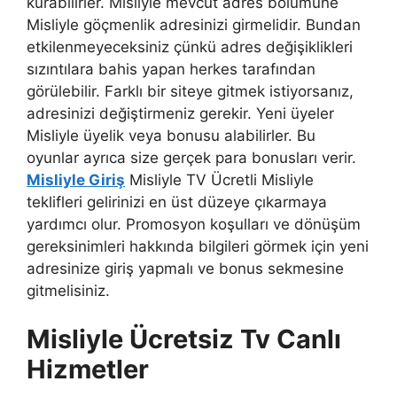
kurabilirler. Misliyle mevcut adres bölümüne
Misliyle göçmenlik adresinizi girmelidir. Bundan
etkilenmeyeceksiniz çünkü adres değişiklikleri
sızıntılara bahis yapan herkes tarafından
görülebilir. Farklı bir siteye gitmek istiyorsanız,
adresinizi değiştirmeniz gerekir. Yeni üyeler
Misliyle üyelik veya bonusu alabilirler. Bu
oyunlar ayrıca size gerçek para bonusları verir.
Misliyle Giriş
Misliyle TV Ücretli Misliyle
teklifleri gelirinizi en üst düzeye çıkarmaya
yardımcı olur. Promosyon koşulları ve dönüşüm
gereksinimleri hakkında bilgileri görmek için yeni
adresinize giriş yapmalı ve bonus sekmesine
gitmelisiniz.
Misliyle Ücretsiz Tv Canlı
Hizmetler