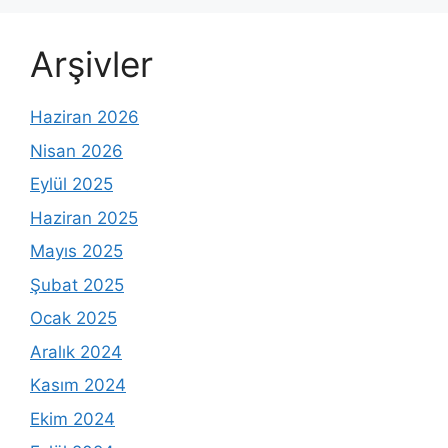
Arşivler
Haziran 2026
Nisan 2026
Eylül 2025
Haziran 2025
Mayıs 2025
Şubat 2025
Ocak 2025
Aralık 2024
Kasım 2024
Ekim 2024