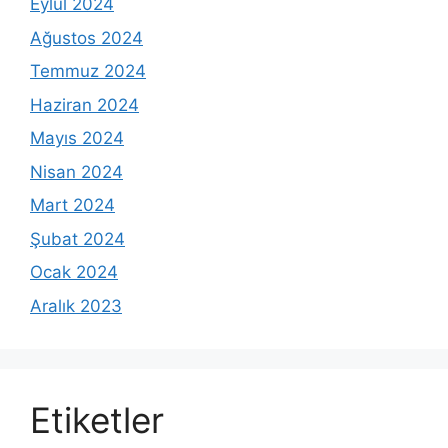
Eylül 2024
Ağustos 2024
Temmuz 2024
Haziran 2024
Mayıs 2024
Nisan 2024
Mart 2024
Şubat 2024
Ocak 2024
Aralık 2023
Etiketler