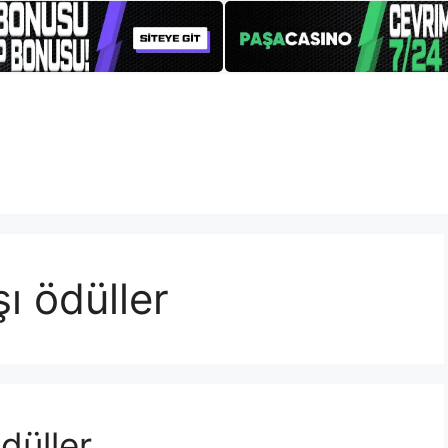
şı ödüller
düller