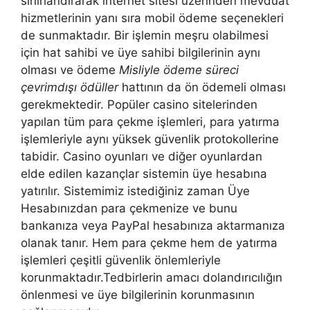
sınırlandırarak internet sitesi üzerinden mevduat
hizmetlerinin yanı sıra mobil ödeme seçenekleri
de sunmaktadır. Bir işlemin meşru olabilmesi
için hat sahibi ve üye sahibi bilgilerinin aynı
olması ve ödeme
Misliyle ödeme süreci
çevrimdışı ödüller
hattının da ön ödemeli olması
gerekmektedir. Popüler casino sitelerinden
yapılan tüm para çekme işlemleri, para yatırma
işlemleriyle aynı yüksek güvenlik protokollerine
tabidir. Casino oyunları ve diğer oyunlardan
elde edilen kazançlar sistemin üye hesabına
yatırılır. Sistemimiz istediğiniz zaman Üye
Hesabınızdan para çekmenize ve bunu
bankanıza veya PayPal hesabınıza aktarmanıza
olanak tanır. Hem para çekme hem de yatırma
işlemleri çeşitli güvenlik önlemleriyle
korunmaktadır.Tedbirlerin amacı dolandırıcılığın
önlenmesi ve üye bilgilerinin korunmasının