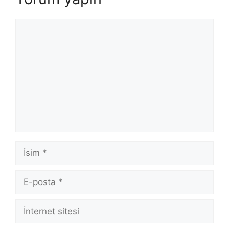
Yorum
İsim
E-
posta
İnternet
sitesi