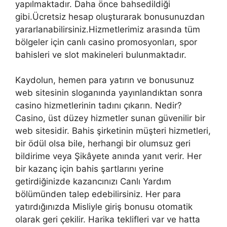
yapılmaktadır. Daha önce bahsedildiği
gibi.Ücretsiz hesap oluşturarak bonusunuzdan
yararlanabilirsiniz.Hizmetlerimiz arasında tüm
bölgeler için canlı casino promosyonları, spor
bahisleri ve slot makineleri bulunmaktadır.
Kaydolun, hemen para yatırın ve bonusunuz
web sitesinin sloganında yayınlandıktan sonra
casino hizmetlerinin tadını çıkarın. Nedir?
Casino, üst düzey hizmetler sunan güvenilir bir
web sitesidir. Bahis şirketinin müşteri hizmetleri,
bir ödül olsa bile, herhangi bir olumsuz geri
bildirime veya Şikâyete anında yanıt verir. Her
bir kazanç için bahis şartlarını yerine
getirdiğinizde kazancınızı Canlı Yardım
bölümünden talep edebilirsiniz. Her para
yatırdığınızda Misliyle giriş bonusu otomatik
olarak geri çekilir. Harika teklifleri var ve hatta