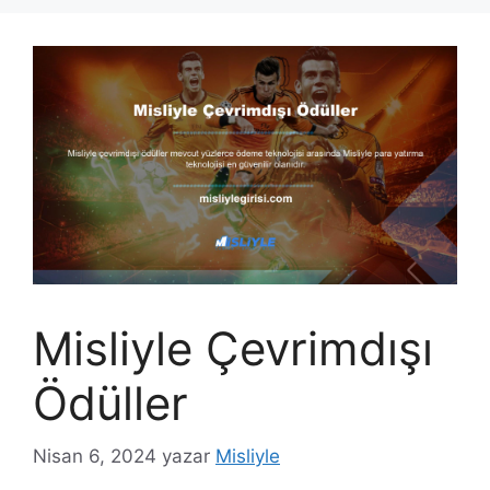
Misliyle Çevrimdışı
Ödüller
Nisan 6, 2024
yazar
Misliyle