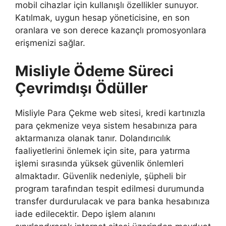
mobil cihazlar için kullanışlı özellikler sunuyor.
Katılmak, uygun hesap yöneticisine, en son
oranlara ve son derece kazançlı promosyonlara
erişmenizi sağlar.
Misliyle Ödeme Süreci
Çevrimdışı Ödüller
Misliyle Para Çekme web sitesi, kredi kartınızla
para çekmenize veya sistem hesabınıza para
aktarmanıza olanak tanır. Dolandırıcılık
faaliyetlerini önlemek için site, para yatırma
işlemi sırasında yüksek güvenlik önlemleri
almaktadır. Güvenlik nedeniyle, şüpheli bir
program tarafından tespit edilmesi durumunda
transfer durdurulacak ve para banka hesabınıza
iade edilecektir. Depo işlem alanını