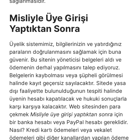
sağlanmasıdır.
Misliyle Üye Girişi
Yaptıktan Sonra
Üyelik sistemimiz, bilgilerinizin ve yatırdığınız
paraların doğrulanmasını sağlamak için buna
güvenir. Bu sitenin yöneticisi belgeleri aldı ve
ödemenin derhal yapılmasını talep ediyoruz.
Belgelerin kaybolması veya şüpheli görülmesi
halinde kayıt geçersiz sayılacaktır. Sitede yasa
dışı faaliyette bulunulduğunun tespiti halinde
üyenin hesabı kapatılacak ve hukuki sonuçlarla
karşı karşıya kalacaktır. Web sitesinden para
çekmek
Misliyle üye girişi yaptıktan sonra
için
bir banka hesabı veya PayPal hesabı gereklidir.
Nasıl? Kredi kartı ödemeleri veya vekalet
ödemeleri gibi diğer kanallardan yapılan ödeme