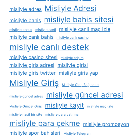
Misliyle Adresi
misliyle adres
misliyle bahis sitesi
misliyle bahis
misliyle canli maç izle
misliyle bonus
misliyle canli
misliyle canlı bahis
misliyle canlı casino
misliyle canlı destek
misliyle casino sitesi
misliyle erişim
misliyle giris adresi
misliyle girisi
misliyle giris twitter
misliyle giris yap
Misliyle Giriş
Misliyle Giriş Bağlantısı
misliyle güncel adresi
misliyle güncel adres
misliyle kayit
Misliyle Güncel Giriş
misliyle maç izle
misliyle nasil bir site
misliyle para yatırma
misliyle para çekme
misliyle promosyon
misliyle spor bahisleri
Misliyle Telegram