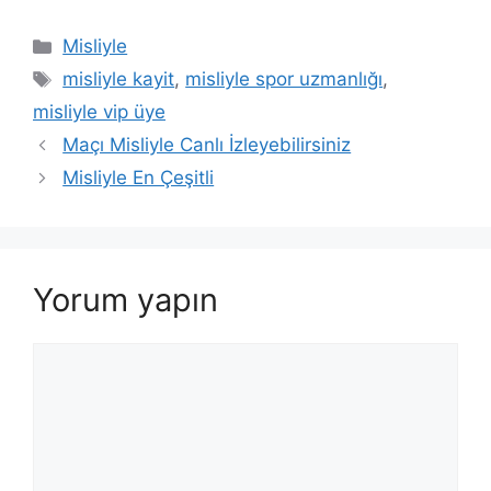
Kategoriler
Misliyle
Etiketler
misliyle kayit
,
misliyle spor uzmanlığı
,
misliyle vip üye
Maçı Misliyle Canlı İzleyebilirsiniz
Misliyle En Çeşitli
Yorum yapın
Yorum