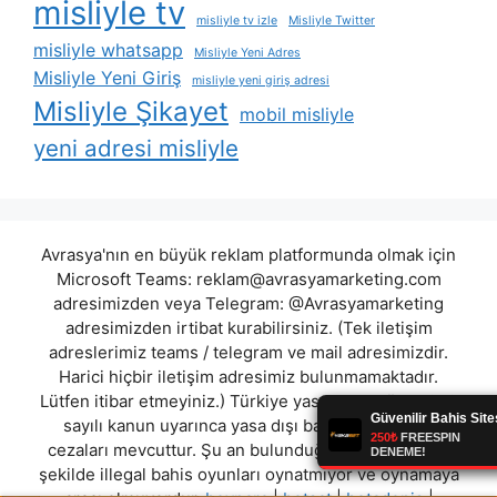
misliyle tv
misliyle tv izle
Misliyle Twitter
misliyle whatsapp
Misliyle Yeni Adres
Misliyle Yeni Giriş
misliyle yeni giriş adresi
Misliyle Şikayet
mobil misliyle
yeni adresi misliyle
Avrasya'nın en büyük reklam platformunda olmak için
Microsoft Teams:
reklam@avrasyamarketing.com
adresimizden veya Telegram: @Avrasyamarketing
adresimizden irtibat kurabilirsiniz. (Tek iletişim
adreslerimiz teams / telegram ve mail adresimizdir.
Harici hiçbir iletişim adresimiz bulunmamaktadır.
Lütfen itibar etmeyiniz.) Türkiye yasalarına göre 7258
sayılı kanun uyarınca yasa dışı bahis oynamanın
cezaları mevcuttur. Şu an bulunduğunuz site hiç bir
şekilde illegal bahis oyunları oynatmıyor ve oynamaya