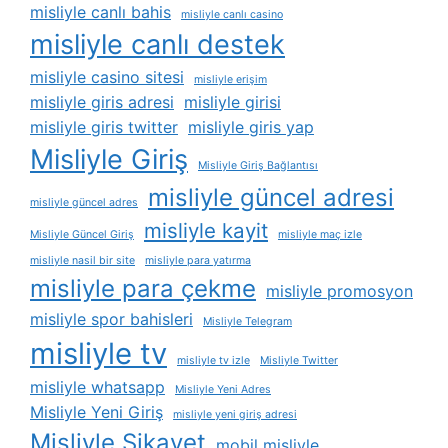
misliyle canlı bahis
misliyle canlı casino
misliyle canlı destek
misliyle casino sitesi
misliyle erişim
misliyle giris adresi
misliyle girisi
misliyle giris twitter
misliyle giris yap
Misliyle Giriş
Misliyle Giriş Bağlantısı
misliyle güncel adresi
misliyle güncel adres
misliyle kayit
Misliyle Güncel Giriş
misliyle maç izle
misliyle nasil bir site
misliyle para yatırma
misliyle para çekme
misliyle promosyon
misliyle spor bahisleri
Misliyle Telegram
misliyle tv
misliyle tv izle
Misliyle Twitter
misliyle whatsapp
Misliyle Yeni Adres
Misliyle Yeni Giriş
misliyle yeni giriş adresi
Misliyle Şikayet
mobil misliyle