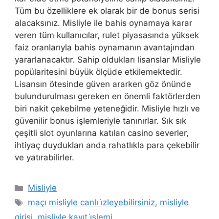
Tüm bu özelliklere ek olarak bir de bonus serisi
alacaksınız. Misliyle ile bahis oynamaya karar
veren tüm kullanıcılar, rulet piyasasında yüksek
faiz oranlarıyla bahis oynamanın avantajından
yararlanacaktır. Sahip oldukları lisanslar Misliyle
popülaritesini büyük ölçüde etkilemektedir.
Lisansın ötesinde güven ararken göz önünde
bulundurulması gereken en önemli faktörlerden
biri nakit çekebilme yeteneğidir. Misliyle hızlı ve
güvenilir bonus işlemleriyle tanınırlar. Sık sık
çeşitli slot oyunlarına katılan casino severler,
ihtiyaç duydukları anda rahatlıkla para çekebilir
ve yatırabilirler.
Kategoriler
Misliyle
Etiketler
maçı misliyle canlı i̇zleyebilirsiniz
,
misliyle
girisi
,
misliyle kayıt i̇şlemi