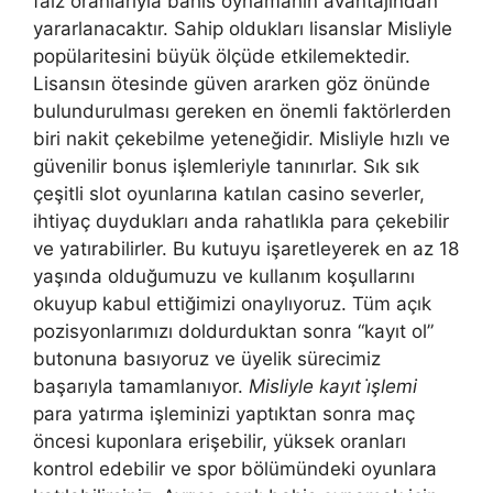
faiz oranlarıyla bahis oynamanın avantajından
yararlanacaktır. Sahip oldukları lisanslar Misliyle
popülaritesini büyük ölçüde etkilemektedir.
Lisansın ötesinde güven ararken göz önünde
bulundurulması gereken en önemli faktörlerden
biri nakit çekebilme yeteneğidir. Misliyle hızlı ve
güvenilir bonus işlemleriyle tanınırlar. Sık sık
çeşitli slot oyunlarına katılan casino severler,
ihtiyaç duydukları anda rahatlıkla para çekebilir
ve yatırabilirler. Bu kutuyu işaretleyerek en az 18
yaşında olduğumuzu ve kullanım koşullarını
okuyup kabul ettiğimizi onaylıyoruz. Tüm açık
pozisyonlarımızı doldurduktan sonra “kayıt ol”
butonuna basıyoruz ve üyelik sürecimiz
başarıyla tamamlanıyor.
Misliyle kayıt i̇şlemi
para yatırma işleminizi yaptıktan sonra maç
öncesi kuponlara erişebilir, yüksek oranları
kontrol edebilir ve spor bölümündeki oyunlara