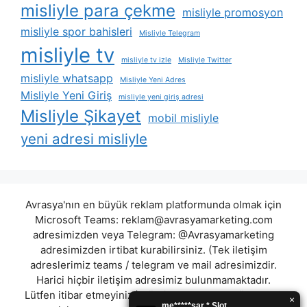
misliyle para çekme
misliyle promosyon
misliyle spor bahisleri
Misliyle Telegram
misliyle tv
misliyle tv izle
Misliyle Twitter
misliyle whatsapp
Misliyle Yeni Adres
Misliyle Yeni Giriş
misliyle yeni giriş adresi
Misliyle Şikayet
mobil misliyle
yeni adresi misliyle
Avrasya'nın en büyük reklam platformunda olmak için
Microsoft Teams:
reklam@avrasyamarketing.com
adresimizden veya Telegram: @Avrasyamarketing
adresimizden irtibat kurabilirsiniz. (Tek iletişim
adreslerimiz teams / telegram ve mail adresimizdir.
Harici hiçbir iletişim adresimiz bulunmamaktadır.
Lütfen itibar etmeyiniz.) Türkiye yasalarına göre 7258