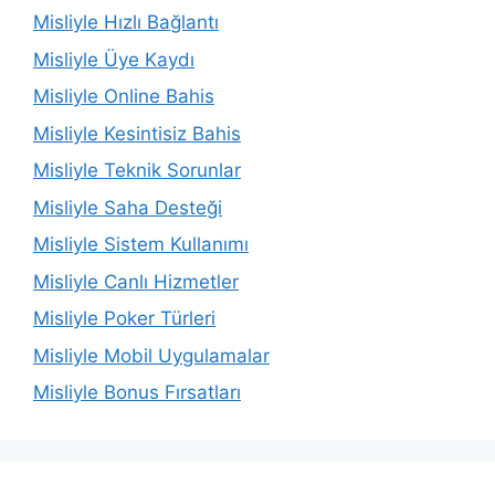
Misliyle Hızlı Bağlantı
Misliyle Üye Kaydı
Misliyle Online Bahis
Misliyle Kesintisiz Bahis
Misliyle Teknik Sorunlar
Misliyle Saha Desteği
Misliyle Sistem Kullanımı
Misliyle Canlı Hizmetler
Misliyle Poker Türleri
Misliyle Mobil Uygulamalar
Misliyle Bonus Fırsatları