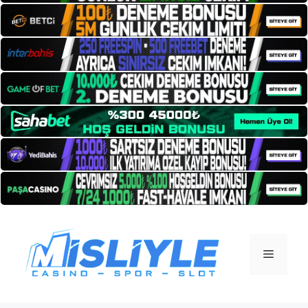
İçeriğe
atla
Menü