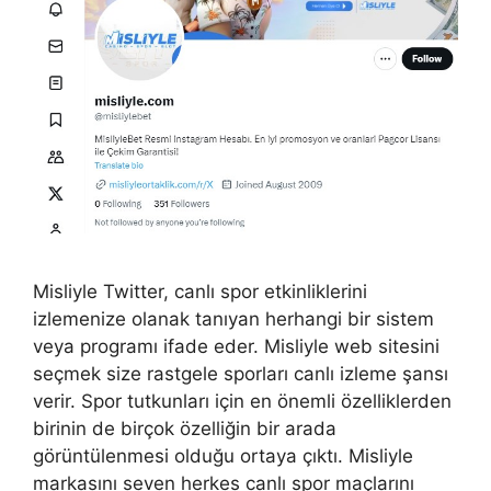
Misliyle Twitter, canlı spor etkinliklerini
izlemenize olanak tanıyan herhangi bir sistem
veya programı ifade eder. Misliyle web sitesini
seçmek size rastgele sporları canlı izleme şansı
verir. Spor tutkunları için en önemli özelliklerden
birinin de birçok özelliğin bir arada
görüntülenmesi olduğu ortaya çıktı. Misliyle
markasını seven herkes canlı spor maçlarını