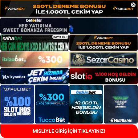
×
MISLIYLE GİRİŞ İÇİN TIKLAYINIZ!