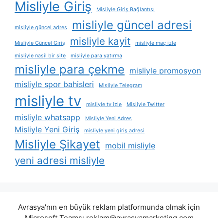
Misliyle Giriş
Misliyle Giriş Bağlantısı
misliyle güncel adresi
misliyle güncel adres
misliyle kayit
Misliyle Güncel Giriş
misliyle maç izle
misliyle nasil bir site
misliyle para yatırma
misliyle para çekme
misliyle promosyon
misliyle spor bahisleri
Misliyle Telegram
misliyle tv
misliyle tv izle
Misliyle Twitter
misliyle whatsapp
Misliyle Yeni Adres
Misliyle Yeni Giriş
misliyle yeni giriş adresi
Misliyle Şikayet
mobil misliyle
yeni adresi misliyle
Avrasya'nın en büyük reklam platformunda olmak için
Microsoft Teams:
reklam@avrasyamarketing.com