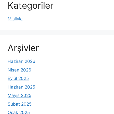
Kategoriler
Misliyle
Arşivler
Haziran 2026
Nisan 2026
Eylül 2025
Haziran 2025
Mayıs 2025
Şubat 2025
Ocak 2025