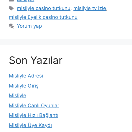
Etiketler
misliyle casino tutkunu
,
misliyle tv izle
,
misliyle üyelik casino tutkunu
Yorum yap
Son Yazılar
Misliyle Adresi
Misliyle Giriş
Misliyle
Misliyle Canlı Oyunlar
Misliyle Hızlı Bağlantı
Misliyle Üye Kaydı