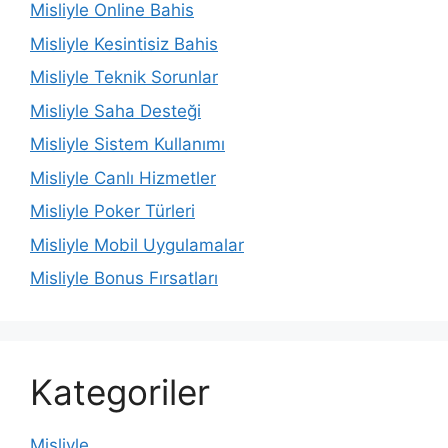
Misliyle Online Bahis
Misliyle Kesintisiz Bahis
Misliyle Teknik Sorunlar
Misliyle Saha Desteği
Misliyle Sistem Kullanımı
Misliyle Canlı Hizmetler
Misliyle Poker Türleri
Misliyle Mobil Uygulamalar
Misliyle Bonus Fırsatları
Kategoriler
Misliyle