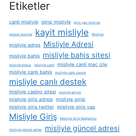
Etiketler
canli misliyle
girisi misliyle
giris yap misliyle
kayit misliyle
güncel misliyle
Misliyle
Misliyle Adresi
misliyle adres
misliyle bahis sitesi
misliyle bahis
misliyle canli maç izle
misliyle bonus
misliyle canli
misliyle canlı bahis
misliyle canlı casino
misliyle canlı destek
misliyle casino sitesi
misliyle erişim
misliyle giris adresi
misliyle girisi
misliyle giris twitter
misliyle giris yap
Misliyle Giriş
Misliyle Giriş Bağlantısı
misliyle güncel adresi
misliyle güncel adres