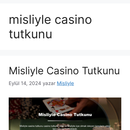
misliyle casino
tutkunu
Misliyle Casino Tutkunu
Eylül 14, 2024
yazar
Misliyle