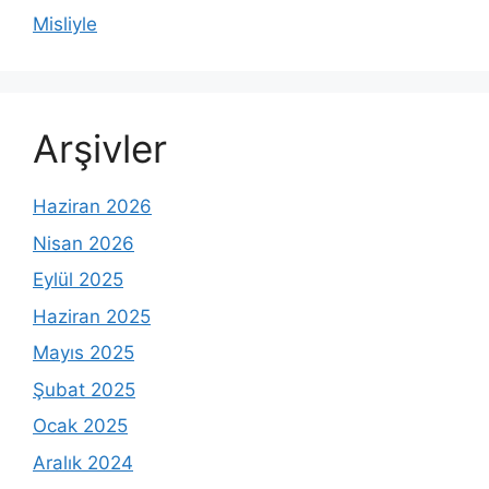
Misliyle
Arşivler
Haziran 2026
Nisan 2026
Eylül 2025
Haziran 2025
Mayıs 2025
Şubat 2025
Ocak 2025
Aralık 2024