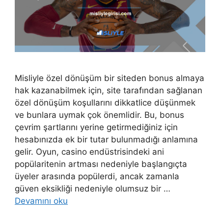
Misliyle özel dönüşüm bir siteden bonus almaya
hak kazanabilmek için, site tarafından sağlanan
özel dönüşüm koşullarını dikkatlice düşünmek
ve bunlara uymak çok önemlidir. Bu, bonus
çevrim şartlarını yerine getirmediğiniz için
hesabınızda ek bir tutar bulunmadığı anlamına
gelir. Oyun, casino endüstrisindeki ani
popülaritenin artması nedeniyle başlangıçta
üyeler arasında popülerdi, ancak zamanla
güven eksikliği nedeniyle olumsuz bir …
Devamını oku