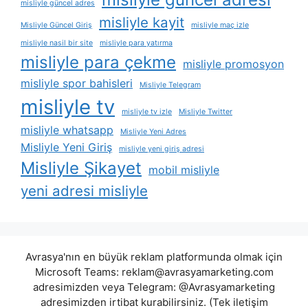
misliyle güncel adres
misliyle kayit
Misliyle Güncel Giriş
misliyle maç izle
misliyle nasil bir site
misliyle para yatırma
misliyle para çekme
misliyle promosyon
misliyle spor bahisleri
Misliyle Telegram
misliyle tv
misliyle tv izle
Misliyle Twitter
misliyle whatsapp
Misliyle Yeni Adres
Misliyle Yeni Giriş
misliyle yeni giriş adresi
Misliyle Şikayet
mobil misliyle
yeni adresi misliyle
Avrasya'nın en büyük reklam platformunda olmak için
Microsoft Teams:
reklam@avrasyamarketing.com
adresimizden veya Telegram: @Avrasyamarketing
adresimizden irtibat kurabilirsiniz. (Tek iletişim