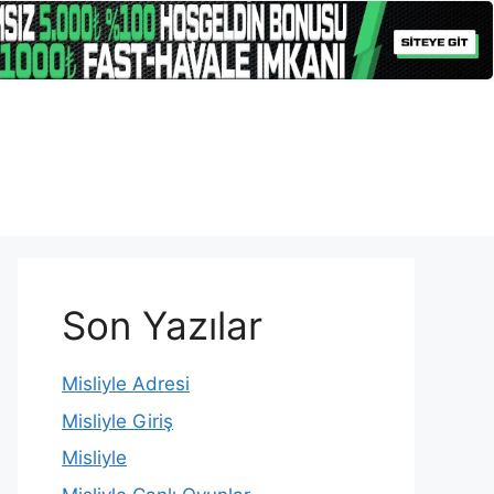
Son Yazılar
Misliyle Adresi
Misliyle Giriş
Misliyle