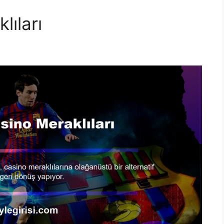
lıları