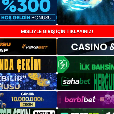
MISLIYLE GİRİŞ İÇİN TIKLAYINIZ!