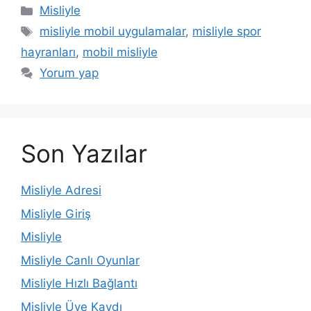
Kategoriler
Misliyle
Etiketler
misliyle mobil uygulamalar
,
misliyle spor
hayranları
,
mobil misliyle
Yorum yap
Son Yazılar
Misliyle Adresi
Misliyle Giriş
Misliyle
Misliyle Canlı Oyunlar
Misliyle Hızlı Bağlantı
Misliyle Üye Kaydı