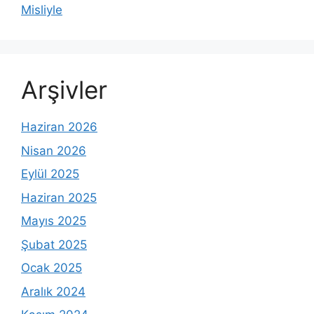
Misliyle
Arşivler
Haziran 2026
Nisan 2026
Eylül 2025
Haziran 2025
Mayıs 2025
Şubat 2025
Ocak 2025
Aralık 2024