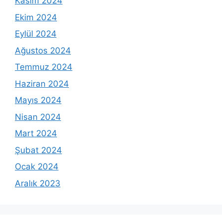
Kasım 2024
Ekim 2024
Eylül 2024
Ağustos 2024
Temmuz 2024
Haziran 2024
Mayıs 2024
Nisan 2024
Mart 2024
Şubat 2024
Ocak 2024
Aralık 2023