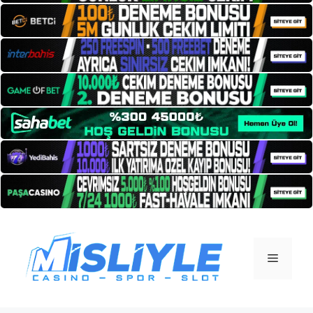
İçeriğe
atla
Menü