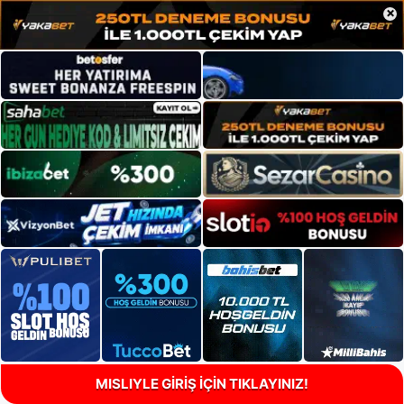
×
MISLIYLE GİRİŞ İÇİN TIKLAYINIZ!