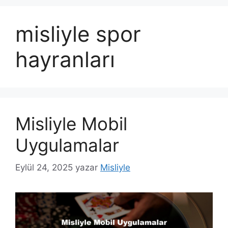
misliyle spor
hayranları
Misliyle Mobil
Uygulamalar
Eylül 24, 2025
yazar
Misliyle