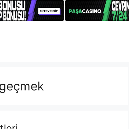
me geçmek
tleri