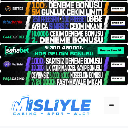
İçeriğe
atla
Menü