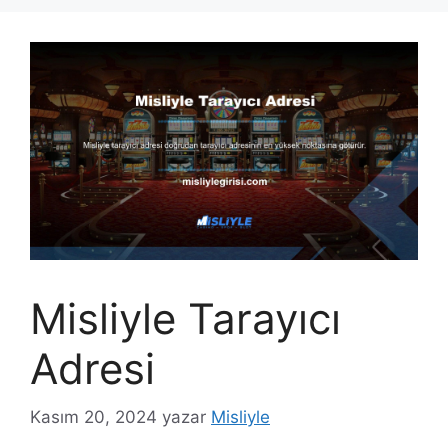
Misliyle Tarayıcı
Adresi
Kasım 20, 2024
yazar
Misliyle