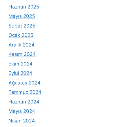
Haziran 2025
Mayıs 2025
Şubat 2025
Ocak 2025
Aralık 2024
Kasım 2024
Ekim 2024
Eylül 2024
Ağustos 2024
Temmuz 2024
Haziran 2024
Mayıs 2024
Nisan 2024