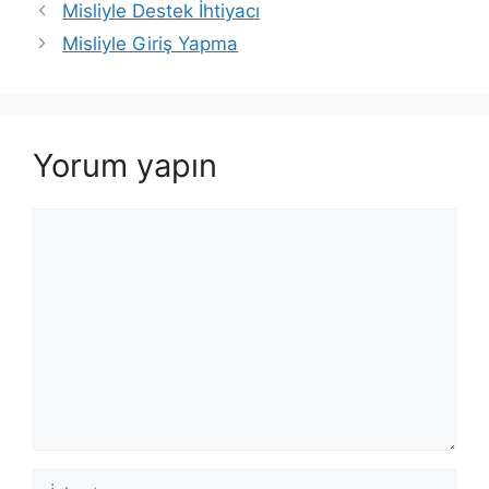
Misliyle Destek İhtiyacı
Misliyle Giriş Yapma
Yorum yapın
Yorum
İsim