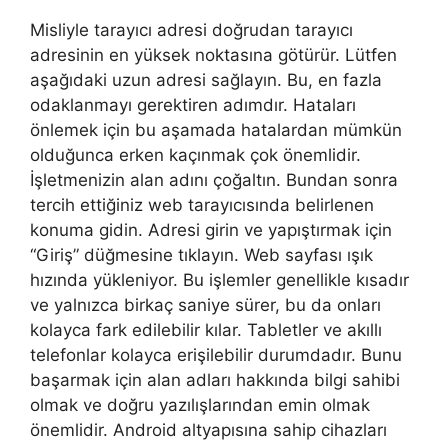
Misliyle tarayıcı adresi doğrudan tarayıcı
adresinin en yüksek noktasına götürür. Lütfen
aşağıdaki uzun adresi sağlayın. Bu, en fazla
odaklanmayı gerektiren adımdır. Hataları
önlemek için bu aşamada hatalardan mümkün
olduğunca erken kaçınmak çok önemlidir.
İşletmenizin alan adını çoğaltın. Bundan sonra
tercih ettiğiniz web tarayıcısında belirlenen
konuma gidin. Adresi girin ve yapıştırmak için
“Giriş” düğmesine tıklayın. Web sayfası ışık
hızında yükleniyor. Bu işlemler genellikle kısadır
ve yalnızca birkaç saniye sürer, bu da onları
kolayca fark edilebilir kılar. Tabletler ve akıllı
telefonlar kolayca erişilebilir durumdadır. Bunu
başarmak için alan adları hakkında bilgi sahibi
olmak ve doğru yazılışlarından emin olmak
önemlidir. Android altyapısına sahip cihazları