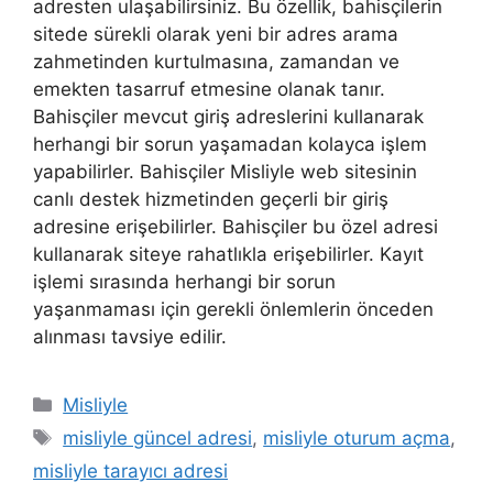
adresten ulaşabilirsiniz. Bu özellik, bahisçilerin
sitede sürekli olarak yeni bir adres arama
zahmetinden kurtulmasına, zamandan ve
emekten tasarruf etmesine olanak tanır.
Bahisçiler mevcut giriş adreslerini kullanarak
herhangi bir sorun yaşamadan kolayca işlem
yapabilirler. Bahisçiler Misliyle web sitesinin
canlı destek hizmetinden geçerli bir giriş
adresine erişebilirler. Bahisçiler bu özel adresi
kullanarak siteye rahatlıkla erişebilirler. Kayıt
işlemi sırasında herhangi bir sorun
yaşanmaması için gerekli önlemlerin önceden
alınması tavsiye edilir.
Kategoriler
Misliyle
Etiketler
misliyle güncel adresi
,
misliyle oturum açma
,
misliyle tarayıcı adresi