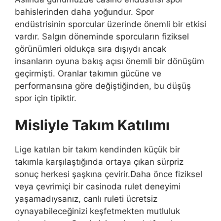
bahislerinden daha yoğundur. Spor
endüstrisinin sporcular üzerinde önemli bir etkisi
vardır. Salgın döneminde sporcuların fiziksel
görünümleri oldukça sıra dışıydı ancak
insanların oyuna bakış açısı önemli bir dönüşüm
geçirmişti. Oranlar takımın gücüne ve
performansına göre değiştiğinden, bu düşüş
spor için tipiktir.
Misliyle Takım Katılımı
Lige katılan bir takım kendinden küçük bir
takımla karşılaştığında ortaya çıkan sürpriz
sonuç herkesi şaşkına çevirir.Daha önce fiziksel
veya çevrimiçi bir casinoda rulet deneyimi
yaşamadıysanız, canlı ruleti ücretsiz
oynayabileceğinizi keşfetmekten mutluluk