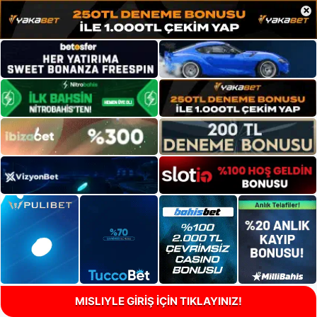
×
MISLIYLE GİRİŞ İÇİN TIKLAYINIZ!