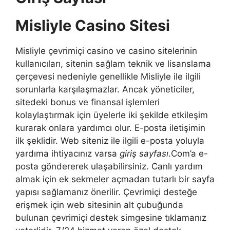
Misliyle Casino Sitesi
Misliyle çevrimiçi casino ve casino sitelerinin
kullanıcıları, sitenin sağlam teknik ve lisanslama
çerçevesi nedeniyle genellikle Misliyle ile ilgili
sorunlarla karşılaşmazlar. Ancak yöneticiler,
sitedeki bonus ve finansal işlemleri
kolaylaştırmak için üyelerle iki şekilde etkileşim
kurarak onlara yardımcı olur. E-posta iletişimin
ilk şeklidir. Web siteniz ile ilgili e-posta yoluyla
yardıma ihtiyacınız varsa
giriş sayfası
.Com’a e-
posta göndererek ulaşabilirsiniz. Canlı yardım
almak için ek sekmeler açmadan tutarlı bir sayfa
yapısı sağlamanız önerilir. Çevrimiçi desteğe
erişmek için web sitesinin alt çubuğunda
bulunan çevrimiçi destek simgesine tıklamanız