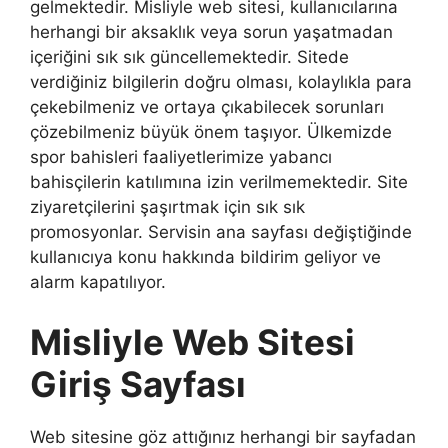
gelmektedir. Misliyle web sitesi, kullanıcılarına
herhangi bir aksaklık veya sorun yaşatmadan
içeriğini sık sık güncellemektedir. Sitede
verdiğiniz bilgilerin doğru olması, kolaylıkla para
çekebilmeniz ve ortaya çıkabilecek sorunları
çözebilmeniz büyük önem taşıyor. Ülkemizde
spor bahisleri faaliyetlerimize yabancı
bahisçilerin katılımına izin verilmemektedir. Site
ziyaretçilerini şaşırtmak için sık sık
promosyonlar. Servisin ana sayfası değiştiğinde
kullanıcıya konu hakkında bildirim geliyor ve
alarm kapatılıyor.
Misliyle Web Sitesi
Giriş Sayfası
Web sitesine göz attığınız herhangi bir sayfadan