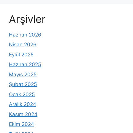
Arşivler
Haziran 2026
Nisan 2026
Eylül 2025
Haziran 2025
Mayıs 2025
Şubat 2025
Ocak 2025
Aralık 2024
Kasım 2024
Ekim 2024