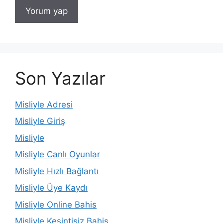
Son Yazılar
Misliyle Adresi
Misliyle Giriş
Misliyle
Misliyle Canlı Oyunlar
Misliyle Hızlı Bağlantı
Misliyle Üye Kaydı
Misliyle Online Bahis
Misliyle Kesintisiz Bahis