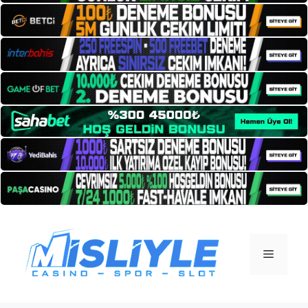
İçeriğe
atla
Menü