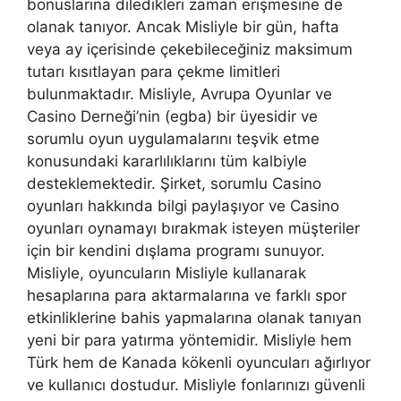
bonuslarına diledikleri zaman erişmesine de
olanak tanıyor. Ancak Misliyle bir gün, hafta
veya ay içerisinde çekebileceğiniz maksimum
tutarı kısıtlayan para çekme limitleri
bulunmaktadır. Misliyle, Avrupa Oyunlar ve
Casino Derneği’nin (egba) bir üyesidir ve
sorumlu oyun uygulamalarını teşvik etme
konusundaki kararlılıklarını tüm kalbiyle
desteklemektedir. Şirket, sorumlu Casino
oyunları hakkında bilgi paylaşıyor ve Casino
oyunları oynamayı bırakmak isteyen müşteriler
için bir kendini dışlama programı sunuyor.
Misliyle, oyuncuların Misliyle kullanarak
hesaplarına para aktarmalarına ve farklı spor
etkinliklerine bahis yapmalarına olanak tanıyan
yeni bir para yatırma yöntemidir. Misliyle hem
Türk hem de Kanada kökenli oyuncuları ağırlıyor
ve kullanıcı dostudur. Misliyle fonlarınızı güvenli