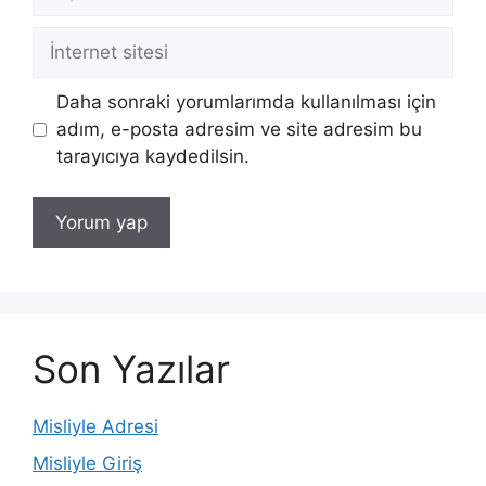
posta
İnternet
sitesi
Daha sonraki yorumlarımda kullanılması için
adım, e-posta adresim ve site adresim bu
tarayıcıya kaydedilsin.
Son Yazılar
Misliyle Adresi
Misliyle Giriş