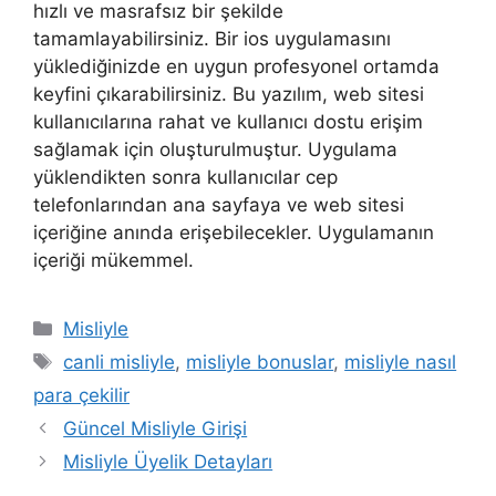
hızlı ve masrafsız bir şekilde
tamamlayabilirsiniz. Bir ios uygulamasını
yüklediğinizde en uygun profesyonel ortamda
keyfini çıkarabilirsiniz. Bu yazılım, web sitesi
kullanıcılarına rahat ve kullanıcı dostu erişim
sağlamak için oluşturulmuştur. Uygulama
yüklendikten sonra kullanıcılar cep
telefonlarından ana sayfaya ve web sitesi
içeriğine anında erişebilecekler. Uygulamanın
içeriği mükemmel.
Kategoriler
Misliyle
Etiketler
canli misliyle
,
misliyle bonuslar
,
misliyle nasıl
para çekilir
Güncel Misliyle Girişi
Misliyle Üyelik Detayları