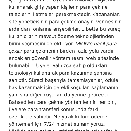
kullanarak giriş yapan kişilerin para çekme
taleplerini iletmeleri gerekmektedir. Kazananlar,
site yöneticisinin para çekme onayını vermesinin
ardından fonlarına erişebilirler. Elbette bu süreç
kullanıcıların mevcut ödeme teknolojilerinden
birini seçmesini gerektiriyor.
Misliyle nasıl para
çekilir
para çekmenin birden fazla yolu vardır
ancak en güvenilir yöntem resmi web sitesinde
bulunabilir. Üyeler yalnızca sahip oldukları
teknolojiyi kullanarak para kazanma şansına
sahiptir. Süreci başarıyla tamamlayanlar, ödüle
hak kazanmak için gerekli koşulları sağlamanın
yanı sıra diğer koşulları da yerine getirecek.
Bahsedilen para çekme yöntemlerinin her biri,
üyelere para transferi konusunda farklı
özelliklere sahiptir. Ne yazık ki tüm ödeme
yöntemleri için 7/24 hizmet sunamıyoruz.