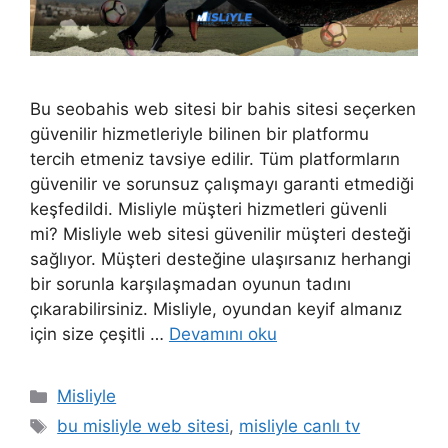
Bu seobahis web sitesi bir bahis sitesi seçerken
güvenilir hizmetleriyle bilinen bir platformu
tercih etmeniz tavsiye edilir. Tüm platformların
güvenilir ve sorunsuz çalışmayı garanti etmediği
keşfedildi. Misliyle müşteri hizmetleri güvenli
mi? Misliyle web sitesi güvenilir müşteri desteği
sağlıyor. Müşteri desteğine ulaşırsanız herhangi
bir sorunla karşılaşmadan oyunun tadını
çıkarabilirsiniz. Misliyle, oyundan keyif almanız
için size çeşitli …
Devamını oku
Kategoriler
Misliyle
Etiketler
bu misliyle web sitesi
,
misliyle canlı tv