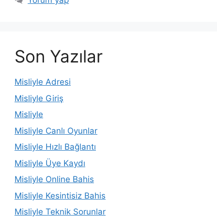
Yorum yap
Son Yazılar
Misliyle Adresi
Misliyle Giriş
Misliyle
Misliyle Canlı Oyunlar
Misliyle Hızlı Bağlantı
Misliyle Üye Kaydı
Misliyle Online Bahis
Misliyle Kesintisiz Bahis
Misliyle Teknik Sorunlar