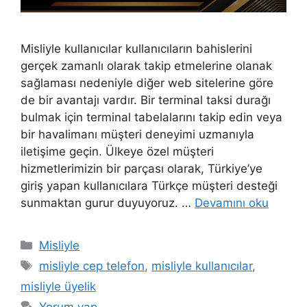
Misliyle kullanıcılar kullanıcıların bahislerini
gerçek zamanlı olarak takip etmelerine olanak
sağlaması nedeniyle diğer web sitelerine göre
de bir avantajı vardır. Bir terminal taksi durağı
bulmak için terminal tabelalarını takip edin veya
bir havalimanı müşteri deneyimi uzmanıyla
iletişime geçin. Ülkeye özel müşteri
hizmetlerimizin bir parçası olarak, Türkiye’ye
giriş yapan kullanıcılara Türkçe müşteri desteği
sunmaktan gurur duyuyoruz. …
Devamını oku
Kategoriler
Misliyle
Etiketler
misliyle cep telefon
,
misliyle kullanıcılar
,
misliyle üyelik