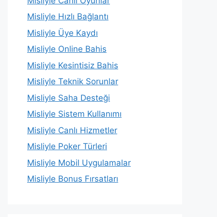
Misliyle Canlı Oyunlar
Misliyle Hızlı Bağlantı
Misliyle Üye Kaydı
Misliyle Online Bahis
Misliyle Kesintisiz Bahis
Misliyle Teknik Sorunlar
Misliyle Saha Desteği
Misliyle Sistem Kullanımı
Misliyle Canlı Hizmetler
Misliyle Poker Türleri
Misliyle Mobil Uygulamalar
Misliyle Bonus Fırsatları