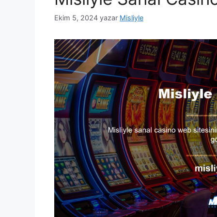
Ekim 5, 2024
yazar
Misliyle