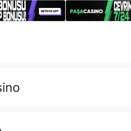
sino
o