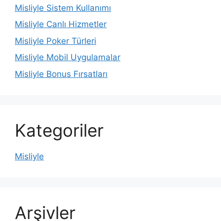
Misliyle Sistem Kullanımı
Misliyle Canlı Hizmetler
Misliyle Poker Türleri
Misliyle Mobil Uygulamalar
Misliyle Bonus Fırsatları
Kategoriler
Misliyle
Arşivler