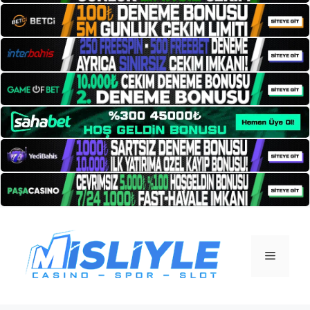
İçeriğe
atla
Menü