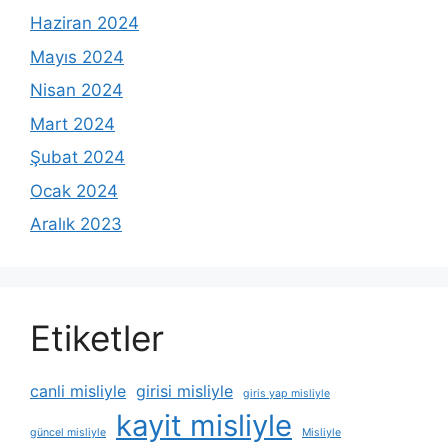
Haziran 2024
Mayıs 2024
Nisan 2024
Mart 2024
Şubat 2024
Ocak 2024
Aralık 2023
Etiketler
canli misliyle
girisi misliyle
giris yap misliyle
kayit misliyle
güncel misliyle
Misliyle