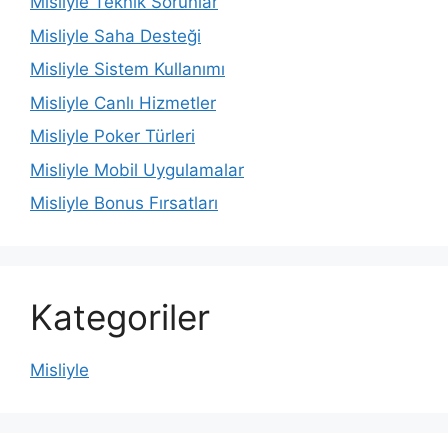
Misliyle Teknik Sorunlar
Misliyle Saha Desteği
Misliyle Sistem Kullanımı
Misliyle Canlı Hizmetler
Misliyle Poker Türleri
Misliyle Mobil Uygulamalar
Misliyle Bonus Fırsatları
Kategoriler
Misliyle