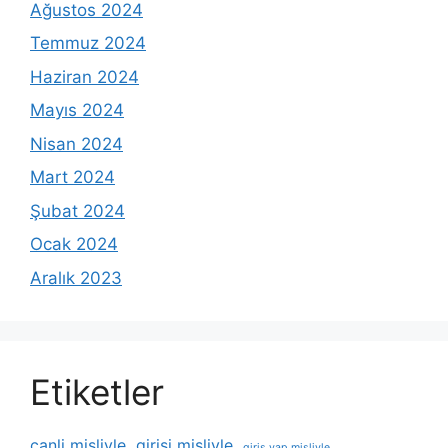
Ağustos 2024
Temmuz 2024
Haziran 2024
Mayıs 2024
Nisan 2024
Mart 2024
Şubat 2024
Ocak 2024
Aralık 2023
Etiketler
canli misliyle
girisi misliyle
giris yap misliyle