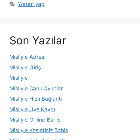
Yorum yap
Son Yazılar
Misliyle Adresi
Misliyle Giriş
Misliyle
Misliyle Canlı Oyunlar
Misliyle Hızlı Bağlantı
Misliyle Üye Kaydı
Misliyle Online Bahis
Misliyle Kesintisiz Bahis