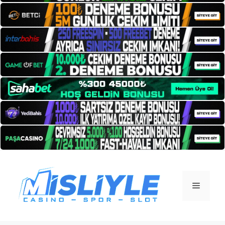
İçeriğe
atla
Menü