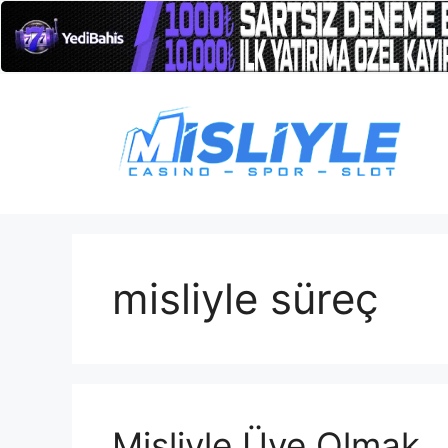
İçeriğe
atla
misliyle süreç
Misliyle Üye Olmak