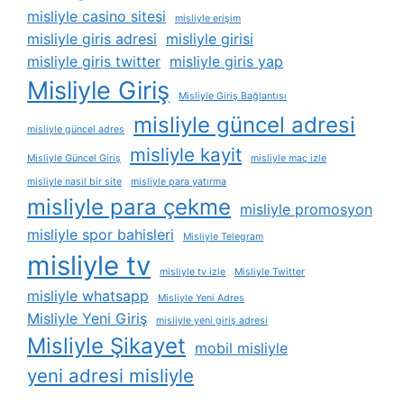
misliyle casino sitesi
misliyle erişim
misliyle giris adresi
misliyle girisi
misliyle giris twitter
misliyle giris yap
Misliyle Giriş
Misliyle Giriş Bağlantısı
misliyle güncel adresi
misliyle güncel adres
misliyle kayit
Misliyle Güncel Giriş
misliyle maç izle
misliyle nasil bir site
misliyle para yatırma
misliyle para çekme
misliyle promosyon
misliyle spor bahisleri
Misliyle Telegram
misliyle tv
misliyle tv izle
Misliyle Twitter
misliyle whatsapp
Misliyle Yeni Adres
Misliyle Yeni Giriş
misliyle yeni giriş adresi
Misliyle Şikayet
mobil misliyle
yeni adresi misliyle