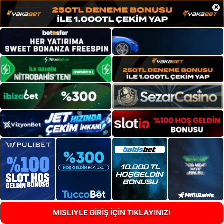
×
MISLIYLE GİRİŞ İÇİN TIKLAYINIZ!