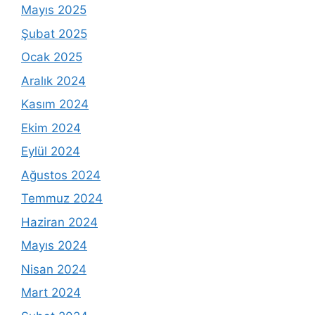
Mayıs 2025
Şubat 2025
Ocak 2025
Aralık 2024
Kasım 2024
Ekim 2024
Eylül 2024
Ağustos 2024
Temmuz 2024
Haziran 2024
Mayıs 2024
Nisan 2024
Mart 2024