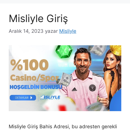
Misliyle Giriş
Aralık 14, 2023
yazar
Misliyle
Misliyle Giriş Bahis Adresi, bu adresten gerekli