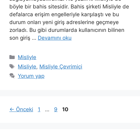
böyle bir bahis sitesidir. Bahis şirketi Misliyle de
defalarca erişim engelleriyle karşılaştı ve bu
durum onları yeni giriş adreslerine geçmeye
zorladı. Bu gibi durumlarda kullanıcının bilinen
son giriş …
Devamını oku
Kategoriler
Misliyle
Etiketler
Misliyle
,
Misliyle Çevrimiçi
Yorum yap
Sayfa
Sayfa
Sayfa
←
Önceki
1
…
9
10