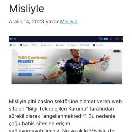
Misliyle
Aralık 14, 2023
yazar
Misliyle
Misliyle gibi casino sektörüne hizmet veren web
siteleri “Bilgi Teknolojileri Kurumu” tarafından
sürekli olarak “engellenmektedir”. Bu nedenle
çoğu bahis sitesine erişim
sağlayamayabilirsiniz. Ne yazık ki Misliyle de