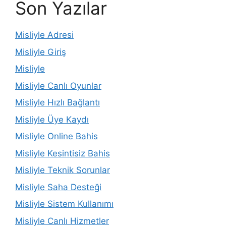
Son Yazılar
Misliyle Adresi
Misliyle Giriş
Misliyle
Misliyle Canlı Oyunlar
Misliyle Hızlı Bağlantı
Misliyle Üye Kaydı
Misliyle Online Bahis
Misliyle Kesintisiz Bahis
Misliyle Teknik Sorunlar
Misliyle Saha Desteği
Misliyle Sistem Kullanımı
Misliyle Canlı Hizmetler