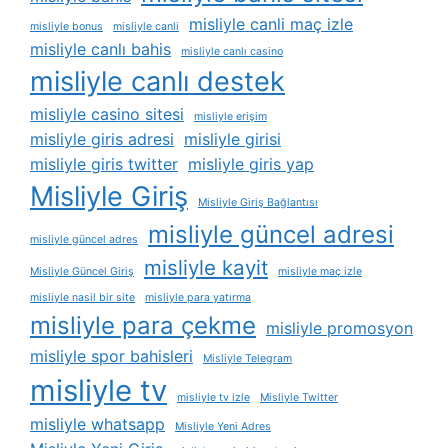
misliyle canli maç izle
misliyle bonus
misliyle canli
misliyle canlı bahis
misliyle canlı casino
misliyle canlı destek
misliyle casino sitesi
misliyle erişim
misliyle giris adresi
misliyle girisi
misliyle giris twitter
misliyle giris yap
Misliyle Giriş
Misliyle Giriş Bağlantısı
misliyle güncel adresi
misliyle güncel adres
misliyle kayit
Misliyle Güncel Giriş
misliyle maç izle
misliyle nasil bir site
misliyle para yatırma
misliyle para çekme
misliyle promosyon
misliyle spor bahisleri
Misliyle Telegram
misliyle tv
misliyle tv izle
Misliyle Twitter
misliyle whatsapp
Misliyle Yeni Adres