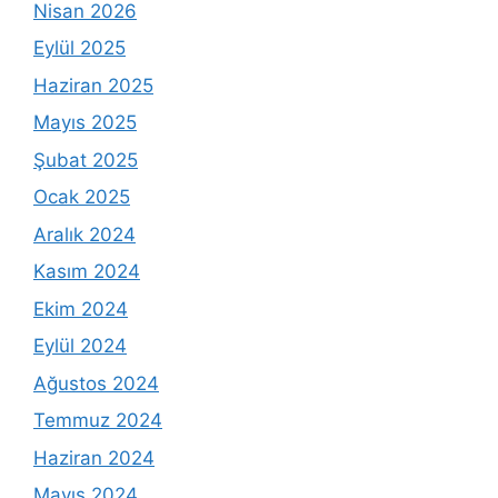
Nisan 2026
Eylül 2025
Haziran 2025
Mayıs 2025
Şubat 2025
Ocak 2025
Aralık 2024
Kasım 2024
Ekim 2024
Eylül 2024
Ağustos 2024
Temmuz 2024
Haziran 2024
Mayıs 2024