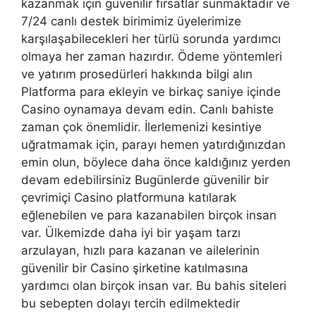
kazanmak için güvenilir fırsatlar sunmaktadır ve
7/24 canlı destek birimimiz üyelerimize
karşılaşabilecekleri her türlü sorunda yardımcı
olmaya her zaman hazırdır. Ödeme yöntemleri
ve yatırım prosedürleri hakkında bilgi alın
Platforma para ekleyin ve birkaç saniye içinde
Casino oynamaya devam edin. Canlı bahiste
zaman çok önemlidir. İlerlemenizi kesintiye
uğratmamak için, parayı hemen yatırdığınızdan
emin olun, böylece daha önce kaldığınız yerden
devam edebilirsiniz Bugünlerde güvenilir bir
çevrimiçi Casino platformuna katılarak
eğlenebilen ve para kazanabilen birçok insan
var. Ülkemizde daha iyi bir yaşam tarzı
arzulayan, hızlı para kazanan ve ailelerinin
güvenilir bir Casino şirketine katılmasına
yardımcı olan birçok insan var. Bu bahis siteleri
bu sebepten dolayı tercih edilmektedir