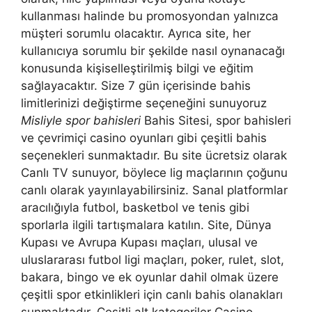
kullanması halinde bu promosyondan yalnızca
müşteri sorumlu olacaktır. Ayrıca site, her
kullanıcıya sorumlu bir şekilde nasıl oynanacağı
konusunda kişiselleştirilmiş bilgi ve eğitim
sağlayacaktır. Size 7 gün içerisinde bahis
limitlerinizi değiştirme seçeneğini sunuyoruz
Misliyle spor bahisleri
Bahis Sitesi, spor bahisleri
ve çevrimiçi casino oyunları gibi çeşitli bahis
seçenekleri sunmaktadır. Bu site ücretsiz olarak
Canlı TV sunuyor, böylece lig maçlarının çoğunu
canlı olarak yayınlayabilirsiniz. Sanal platformlar
aracılığıyla futbol, ​​basketbol ve tenis gibi
sporlarla ilgili tartışmalara katılın. Site, Dünya
Kupası ve Avrupa Kupası maçları, ulusal ve
uluslararası futbol ligi maçları, poker, rulet, slot,
bakara, bingo ve ek oyunlar dahil olmak üzere
çeşitli spor etkinlikleri için canlı bahis olanakları
sunmaktadır. Çeşitli alt kategoriler Casino