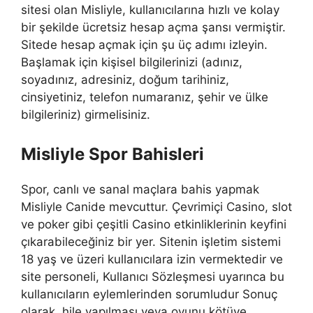
sitesi olan Misliyle, kullanıcılarına hızlı ve kolay
bir şekilde ücretsiz hesap açma şansı vermiştir.
Sitede hesap açmak için şu üç adımı izleyin.
Başlamak için kişisel bilgilerinizi (adınız,
soyadınız, adresiniz, doğum tarihiniz,
cinsiyetiniz, telefon numaranız, şehir ve ülke
bilgileriniz) girmelisiniz.
Misliyle Spor Bahisleri
Spor, canlı ve sanal maçlara bahis yapmak
Misliyle Canide mevcuttur. Çevrimiçi Casino, slot
ve poker gibi çeşitli Casino etkinliklerinin keyfini
çıkarabileceğiniz bir yer. Sitenin işletim sistemi
18 yaş ve üzeri kullanıcılara izin vermektedir ve
site personeli, Kullanıcı Sözleşmesi uyarınca bu
kullanıcıların eylemlerinden sorumludur Sonuç
olarak, hile yapılması veya oyunu kötüye