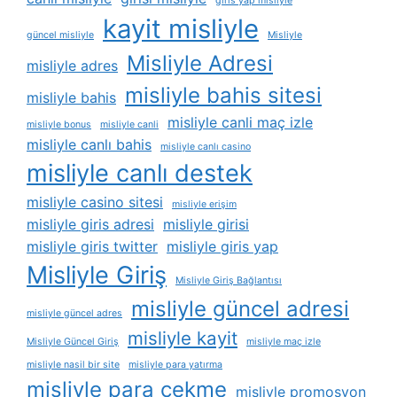
giris yap misliyle
kayit misliyle
güncel misliyle
Misliyle
Misliyle Adresi
misliyle adres
misliyle bahis sitesi
misliyle bahis
misliyle canli maç izle
misliyle bonus
misliyle canli
misliyle canlı bahis
misliyle canlı casino
misliyle canlı destek
misliyle casino sitesi
misliyle erişim
misliyle giris adresi
misliyle girisi
misliyle giris twitter
misliyle giris yap
Misliyle Giriş
Misliyle Giriş Bağlantısı
misliyle güncel adresi
misliyle güncel adres
misliyle kayit
Misliyle Güncel Giriş
misliyle maç izle
misliyle nasil bir site
misliyle para yatırma
misliyle para çekme
misliyle promosyon