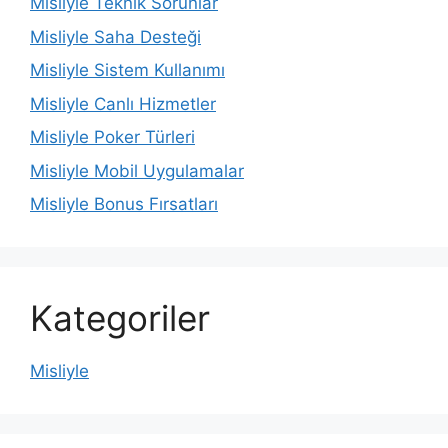
Misliyle Teknik Sorunlar
Misliyle Saha Desteği
Misliyle Sistem Kullanımı
Misliyle Canlı Hizmetler
Misliyle Poker Türleri
Misliyle Mobil Uygulamalar
Misliyle Bonus Fırsatları
Kategoriler
Misliyle