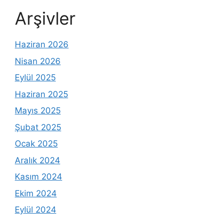
Arşivler
Haziran 2026
Nisan 2026
Eylül 2025
Haziran 2025
Mayıs 2025
Şubat 2025
Ocak 2025
Aralık 2024
Kasım 2024
Ekim 2024
Eylül 2024