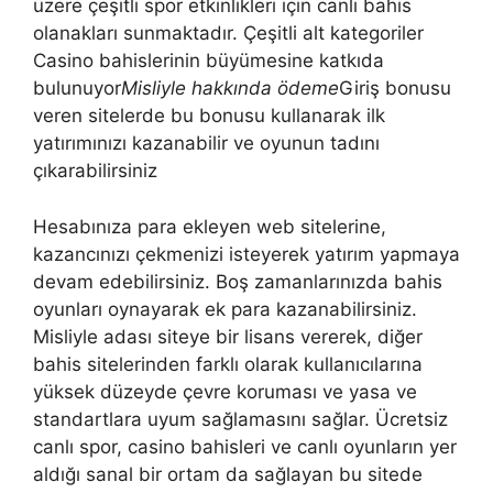
üzere çeşitli spor etkinlikleri için canlı bahis
olanakları sunmaktadır. Çeşitli alt kategoriler
Casino bahislerinin büyümesine katkıda
bulunuyor
Misliyle hakkında ödeme
Giriş bonusu
veren sitelerde bu bonusu kullanarak ilk
yatırımınızı kazanabilir ve oyunun tadını
çıkarabilirsiniz
Hesabınıza para ekleyen web sitelerine,
kazancınızı çekmenizi isteyerek yatırım yapmaya
devam edebilirsiniz. Boş zamanlarınızda bahis
oyunları oynayarak ek para kazanabilirsiniz.
Misliyle adası siteye bir lisans vererek, diğer
bahis sitelerinden farklı olarak kullanıcılarına
yüksek düzeyde çevre koruması ve yasa ve
standartlara uyum sağlamasını sağlar. Ücretsiz
canlı spor, casino bahisleri ve canlı oyunların yer
aldığı sanal bir ortam da sağlayan bu sitede