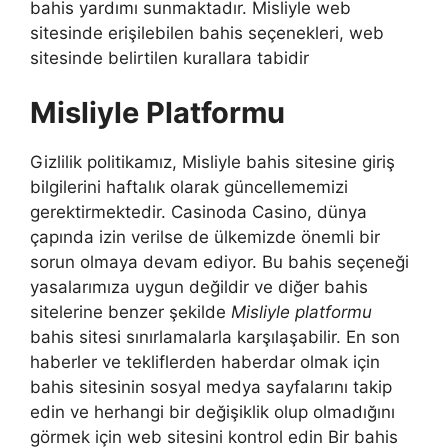
bahis yardımı sunmaktadır. Misliyle web
sitesinde erişilebilen bahis seçenekleri, web
sitesinde belirtilen kurallara tabidir
Misliyle Platformu
Gizlilik politikamız, Misliyle bahis sitesine giriş
bilgilerini haftalık olarak güncellememizi
gerektirmektedir. Casinoda Casino, dünya
çapında izin verilse de ülkemizde önemli bir
sorun olmaya devam ediyor. Bu bahis seçeneği
yasalarımıza uygun değildir ve diğer bahis
sitelerine benzer şekilde
Misliyle platformu
bahis sitesi sınırlamalarla karşılaşabilir. En son
haberler ve tekliflerden haberdar olmak için
bahis sitesinin sosyal medya sayfalarını takip
edin ve herhangi bir değişiklik olup olmadığını
görmek için web sitesini kontrol edin Bir bahis