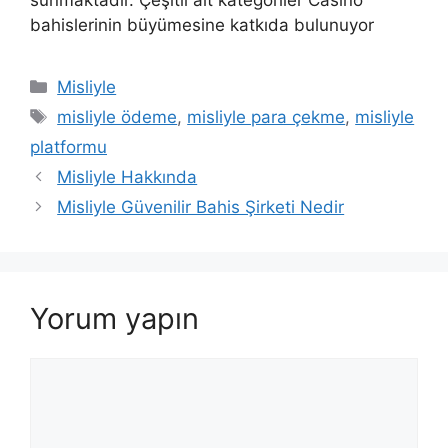
bahislerinin büyümesine katkıda bulunuyor
Kategoriler
Misliyle
Etiketler
misliyle ödeme
,
misliyle para çekme
,
misliyle
platformu
Misliyle Hakkında
Misliyle Güvenilir Bahis Şirketi Nedir
Yorum yapın
Yorum