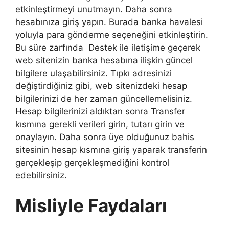
etkinleştirmeyi unutmayın. Daha sonra
hesabınıza giriş yapın. Burada banka havalesi
yoluyla para gönderme seçeneğini etkinleştirin.
Bu süre zarfında Destek ile iletişime geçerek
web sitenizin banka hesabına ilişkin güncel
bilgilere ulaşabilirsiniz. Tıpkı adresinizi
değiştirdiğiniz gibi, web sitenizdeki hesap
bilgilerinizi de her zaman güncellemelisiniz.
Hesap bilgilerinizi aldıktan sonra Transfer
kısmına gerekli verileri girin, tutarı girin ve
onaylayın. Daha sonra üye olduğunuz bahis
sitesinin hesap kısmına giriş yaparak transferin
gerçekleşip gerçekleşmediğini kontrol
edebilirsiniz.
Misliyle Faydaları