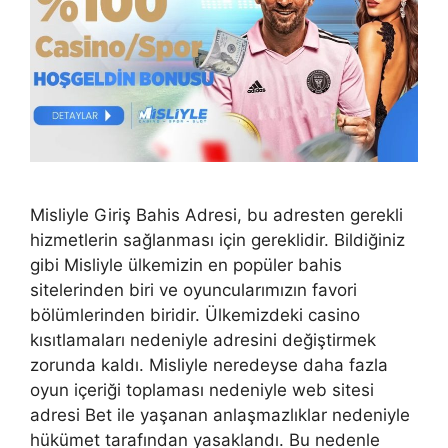
Misliyle Giriş Bahis Adresi, bu adresten gerekli
hizmetlerin sağlanması için gereklidir. Bildiğiniz
gibi Misliyle ülkemizin en popüler bahis
sitelerinden biri ve oyuncularımızın favori
bölümlerinden biridir. Ülkemizdeki casino
kısıtlamaları nedeniyle adresini değiştirmek
zorunda kaldı. Misliyle neredeyse daha fazla
oyun içeriği toplaması nedeniyle web sitesi
adresi Bet ile yaşanan anlaşmazlıklar nedeniyle
hükümet tarafından yasaklandı. Bu nedenle