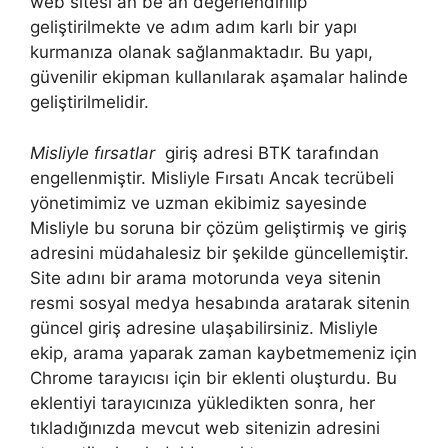
web sitesi an be an değerlendirilip
geliştirilmekte ve adım adım karlı bir yapı
kurmanıza olanak sağlanmaktadır. Bu yapı,
güvenilir ekipman kullanılarak aşamalar halinde
geliştirilmelidir.
Misliyle fırsatlar
giriş adresi BTK tarafından
engellenmiştir. Misliyle Fırsatı Ancak tecrübeli
yönetimimiz ve uzman ekibimiz sayesinde
Misliyle bu soruna bir çözüm geliştirmiş ve giriş
adresini müdahalesiz bir şekilde güncellemiştir.
Site adını bir arama motorunda veya sitenin
resmi sosyal medya hesabında aratarak sitenin
güncel giriş adresine ulaşabilirsiniz. Misliyle
ekip, arama yaparak zaman kaybetmemeniz için
Chrome tarayıcısı için bir eklenti oluşturdu. Bu
eklentiyi tarayıcınıza yükledikten sonra, her
tıkladığınızda mevcut web sitenizin adresini