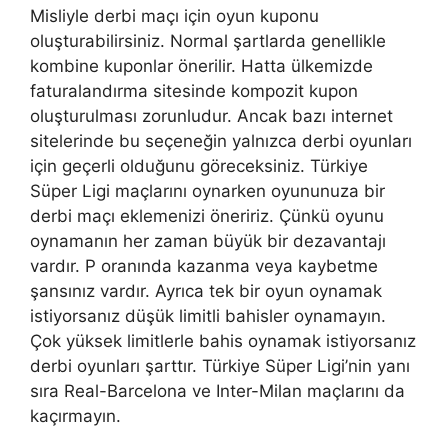
Misliyle derbi maçı için oyun kuponu
oluşturabilirsiniz. Normal şartlarda genellikle
kombine kuponlar önerilir. Hatta ülkemizde
faturalandırma sitesinde kompozit kupon
oluşturulması zorunludur. Ancak bazı internet
sitelerinde bu seçeneğin yalnızca derbi oyunları
için geçerli olduğunu göreceksiniz. Türkiye
Süper Ligi maçlarını oynarken oyununuza bir
derbi maçı eklemenizi öneririz. Çünkü oyunu
oynamanın her zaman büyük bir dezavantajı
vardır. P oranında kazanma veya kaybetme
şansınız vardır. Ayrıca tek bir oyun oynamak
istiyorsanız düşük limitli bahisler oynamayın.
Çok yüksek limitlerle bahis oynamak istiyorsanız
derbi oyunları şarttır. Türkiye Süper Ligi’nin yanı
sıra Real-Barcelona ve Inter-Milan maçlarını da
kaçırmayın.