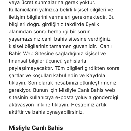
veya ücret sunmalarına gerek yoktur.
Kullanıcıların yalnızca belirli kişisel bilgileri ve
iletişim bilgilerini vermeleri gerekmektedir. Bu
bilgileri doğru girdiğiniz takdirde üyelik
alanından sonra herhangi bir sorun
yaşamazsınız.canlı bahis sitesine verdiğiniz
kişisel bilgileriniz tamamen güvenlidir. Canlı
Bahis Web Sitesine sağladığınız kişisel ve
finansal bilgiler üçüncü şahıslarla
paylaşılmayacaktır. Tüm bilgileri girdikten sonra
şartlar ve koşulları kabul edin ve Kaydola
tıklayın. Son olarak hesabınızı etkinleştirmeniz
gerekiyor. Bunun için Misliyle Canlı Bahis web
sitesinin kullanıcıya e-posta yoluyla gönderdiği
aktivasyon linkine tıklayın. Hesabınız artık
aktiftir ve bahis oynayabilirsiniz.
Misliyle Canlı Bahis