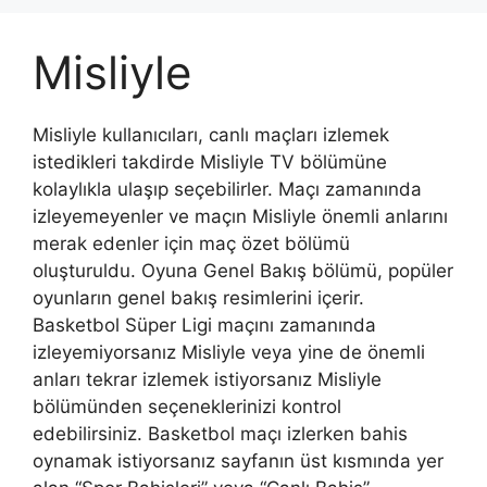
Misliyle
Misliyle kullanıcıları, canlı maçları izlemek
istedikleri takdirde Misliyle TV bölümüne
kolaylıkla ulaşıp seçebilirler. Maçı zamanında
izleyemeyenler ve maçın Misliyle önemli anlarını
merak edenler için maç özet bölümü
oluşturuldu. Oyuna Genel Bakış bölümü, popüler
oyunların genel bakış resimlerini içerir.
Basketbol Süper Ligi maçını zamanında
izleyemiyorsanız Misliyle veya yine de önemli
anları tekrar izlemek istiyorsanız Misliyle
bölümünden seçeneklerinizi kontrol
edebilirsiniz. Basketbol maçı izlerken bahis
oynamak istiyorsanız sayfanın üst kısmında yer