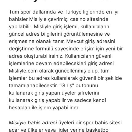
Tüm spor dallarında ve Türkiye liglerinde en iyi
bahisler Misliyle çevrimiçi casino sitesinde
yapılabilir. Misliyle giriş işlemi, kullanıcıların
güncel adres bilgilerini görüntülemesine ve
erişmesine olanak tanır. Mevcut giriş adresini
değiştirme formülü sayesinde erişim için yeni bir
adres oluşturabilirsiniz. Kullanıcıların güvenli
işlemlerine devam edebilecekleri giriş adresi
Misliyle.com olarak güncellenmiş olup, tüm
işlemler bu adres kullanılarak güvenli bir şekilde
tamamlanabilecektir. “Giriş” butonunu
kullanarak giriş yapan üyeler şifrelerini
kullanarak giriş yapabilir ve sadece kendi
hesapları ile işlem yapabilirler.
Misliyle bahis adresi
üyeleri bir spor bahis sitesi
açar ve ülkeler veya ligler yerine basketbol