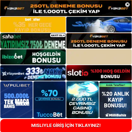
×
MISLIYLE GİRİŞ İÇİN TIKLAYINIZ!