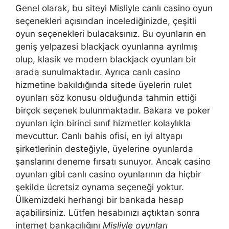
Genel olarak, bu siteyi Misliyle canlı casino oyun
seçenekleri açısından incelediğinizde, çeşitli
oyun seçenekleri bulacaksınız. Bu oyunların en
geniş yelpazesi blackjack oyunlarına ayrılmış
olup, klasik ve modern blackjack oyunları bir
arada sunulmaktadır. Ayrıca canlı casino
hizmetine bakıldığında sitede üyelerin rulet
oyunları söz konusu olduğunda tahmin ettiği
birçok seçenek bulunmaktadır. Bakara ve poker
oyunları için birinci sınıf hizmetler kolaylıkla
mevcuttur. Canlı bahis ofisi, en iyi altyapı
şirketlerinin desteğiyle, üyelerine oyunlarda
şanslarını deneme fırsatı sunuyor. Ancak casino
oyunları gibi canlı casino oyunlarının da hiçbir
şekilde ücretsiz oynama seçeneği yoktur.
Ülkemizdeki herhangi bir bankada hesap
açabilirsiniz. Lütfen hesabınızı açtıktan sonra
internet bankacılığını
Misliyle oyunları