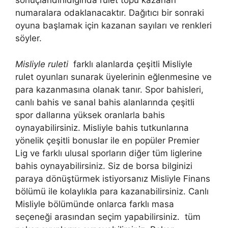
sonuçlandırıldığında rulet topu kazanan
numaralara odaklanacaktır. Dağıtıcı bir sonraki
oyuna başlamak için kazanan sayıları ve renkleri
söyler.
Misliyle ruleti
farklı alanlarda çeşitli Misliyle
rulet oyunları sunarak üyelerinin eğlenmesine ve
para kazanmasına olanak tanır. Spor bahisleri,
canlı bahis ve sanal bahis alanlarında çeşitli
spor dallarına yüksek oranlarla bahis
oynayabilirsiniz. Misliyle bahis tutkunlarına
yönelik çeşitli bonuslar ile en popüler Premier
Lig ve farklı ulusal sporların diğer tüm liglerine
bahis oynayabilirsiniz. Siz de borsa bilginizi
paraya dönüştürmek istiyorsanız Misliyle Finans
bölümü ile kolaylıkla para kazanabilirsiniz. Canlı
Misliyle bölümünde onlarca farklı masa
seçeneği arasından seçim yapabilirsiniz. tüm