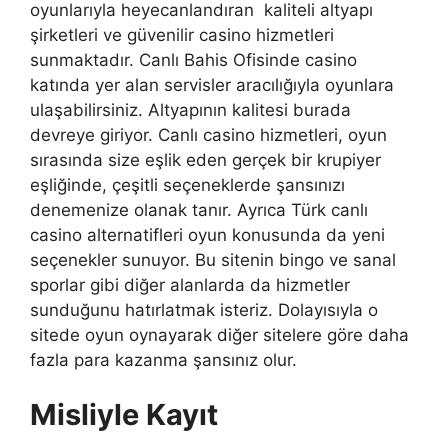
oyunlarıyla heyecanlandıran kaliteli altyapı
şirketleri ve güvenilir casino hizmetleri
sunmaktadır. Canlı Bahis Ofisinde casino
katında yer alan servisler aracılığıyla oyunlara
ulaşabilirsiniz. Altyapının kalitesi burada
devreye giriyor. Canlı casino hizmetleri, oyun
sırasında size eşlik eden gerçek bir krupiyer
eşliğinde, çeşitli seçeneklerde şansınızı
denemenize olanak tanır. Ayrıca Türk canlı
casino alternatifleri oyun konusunda da yeni
seçenekler sunuyor. Bu sitenin bingo ve sanal
sporlar gibi diğer alanlarda da hizmetler
sunduğunu hatırlatmak isteriz. Dolayısıyla o
sitede oyun oynayarak diğer sitelere göre daha
fazla para kazanma şansınız olur.
Misliyle Kayıt