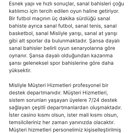
Esnek yapı ve hızlı sonuçlar, sanal bahisleri çoğu
katılımcı için tercih edilen oyun haline getiriyor.
Bir futbol maçının üç dakika sürdüğü sanal
bahiste ayrıca sanal futbol, sanal tenis, sanal
basketbol, sanal Misliyle yarışı, sanal at yarışı
gibi alt sporlar da bulunmaktadır. Şansa dayalı
sanal bahisler belirli oyun senaryolarına göre
oynanır. Şansa dayalı olduğundan kazanma
şansı geleneksel spor bahislerine göre daha
yüksektir.
Misliyle Müşteri Hizmetleri profesyonel bir
destek departmanıdır. Müşteri Hizmetleri,
sistem sorunları yaşayan üyelere 7/24 destek
sağlayan çeşitli departmanlardan oluşmaktadır.
İster casino kısmı olsun, ister mali kısmı olsun,
temsilcileriniz her zaman yanınızda olacaktır.
Müşteri hizmetleri personelimiz kişiselleştirilmiş